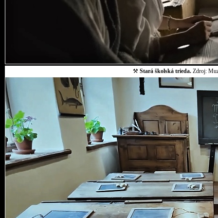
⚒
Stará školská trieda.
Zdroj: Muz