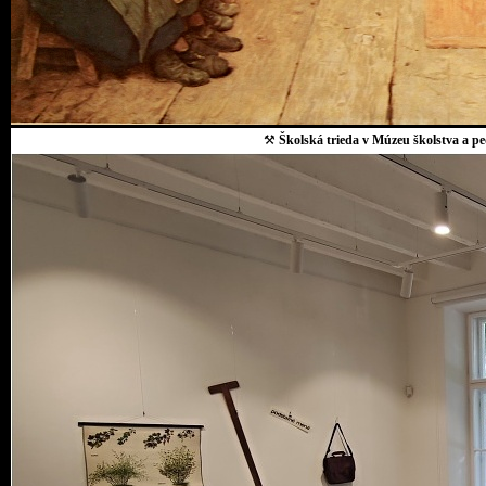
⚒
Školská trieda v Múzeu školstva a p