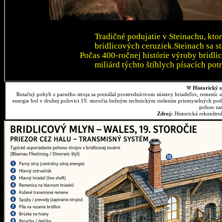
Tradičné podujatie v Steinachu, kto
bridlicových ceruziek.Steinach sa 
Počas 400-ročnej histórie výroby bridli
miliárd týchto štíhlych písacích pot
⚒
Historický s
Rotačný pohyb z parného stroja sa prenášal prostredníctvom sústavy hriadeľov, remeníc 
energie bol v druhej polovici 19. storočia bežným technickým riešením priemyselných podn
pohon zar
Zdroj:
Historická rekonštr