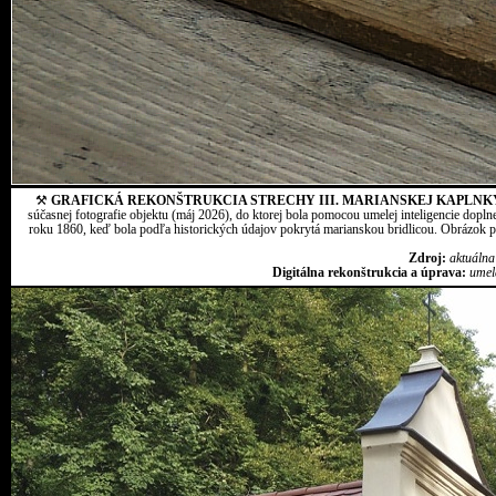
⚒
GRAFICKÁ REKONŠTRUKCIA STRECHY III. MARIANSKEJ KAPLNK
súčasnej fotografie objektu (máj 2026), do ktorej bola pomocou umelej inteligencie dopln
roku 1860, keď bola podľa historických údajov pokrytá marianskou bridlicou. Obrázok pr
Zdroj:
aktuálna
Digitálna rekonštrukcia a úprava:
umel