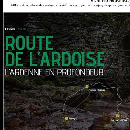
⚒
ROUTE ARDOISE D’AR
440 km dlhá neformálna cezhraničná sieť miest a organizácií spojených spoločným dedič