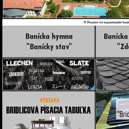
⚒
Poznáte tri najznámejšie baní