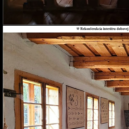
⚒
Rekonštrukcia interiéru dobovej 