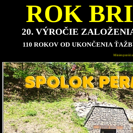
ROK BRI
20. VÝROČIE ZALOŽEN
110 ROKOV OD UKONČENIA ŤAŽB
Miniexpozícia bude pre návštevníkov najbližšie otvorená v nede