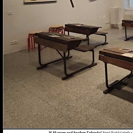
⚒
Skanzen pod hradom Ľubovňa!
Stará školská trieda 