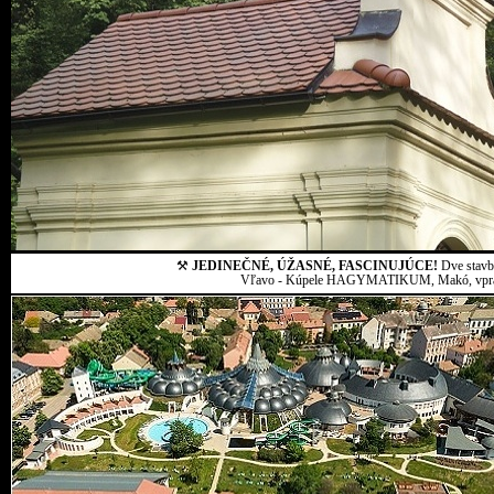
⚒
JEDINEČNÉ, ÚŽASNÉ, FASCINUJÚCE!
Dve stavby
Vľavo - Kúpele HAGYMATIKUM, Makó, vpravo