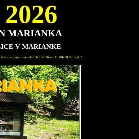
2026
ON MARIANKA
LICE V MARIANKE
026 od 15.00-18.00 hod. Sprievodca expozíciou: Marián Pavlovič, člen Spolku Permon Marianka.