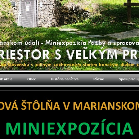
P akcie
Obec
História baníctva
Rôzne
Spolupracu