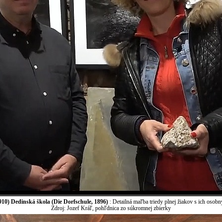
10) Dedinská škola (Die Dorfschule, 1896)
: Detailná maľba triedy plnej žiakov s ich osobn
Zdroj: Jozef Kráľ, pohľdnica zo súkromnej zbierky