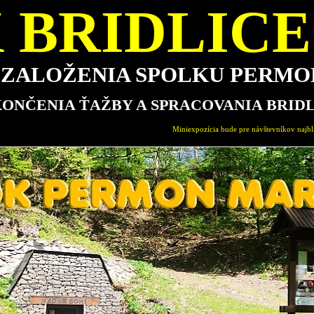
 BRIDLICE 
E ZALOŽENIA SPOLKU PERM
KONČENIA ŤAŽBY A SPRACOVANIA BRID
Miniexpozícia bude pre návštevníkov najbližšie otvorená v nedeľu 16.8.2