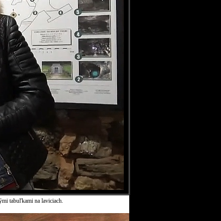
ými tabuľkami na laviciach.