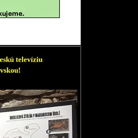
skú televíziu
vskou!