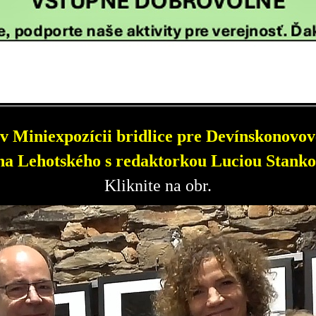
v Miniexpozícii bridlice pre Devínskonovove
a Lehotského s redaktorkou Luciou Stanko
Kliknite na obr.