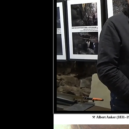
⚒
Albert Anker (1831–19