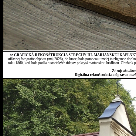
⚒
GRAFICKÁ REKONŠTRUKCIA STRECHY III. MARIANSKEJ KAPLNK
súčasnej fotografie objektu (máj 2026), do ktorej bola pomocou umelej inteligencie dopln
roku 1860, keď bola podľa historických údajov pokrytá marianskou bridlicou. Obrázok pr
Zdroj:
aktuálna
Digitálna rekonštrukcia a úprava:
umel