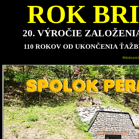
ROK BRI
20. VÝROČIE ZALOŽEN
110 ROKOV OD UKONČENIA ŤAŽB
Miniexpozícia bude pre návštevníkov najbližšie otvorená v ne