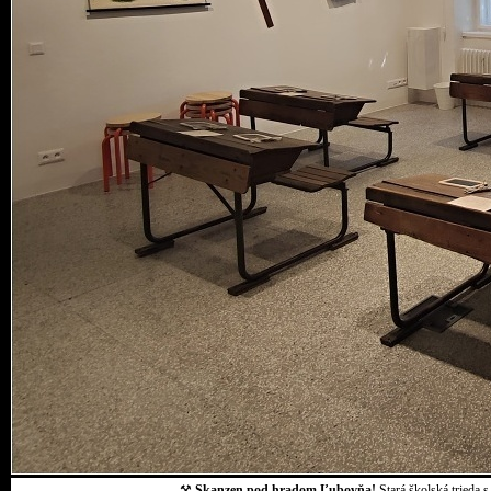
⚒
Skanzen pod hradom Ľubovňa!
Stará školská trieda 