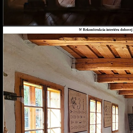
⚒
Rekonštrukcia interiéru dobovej 