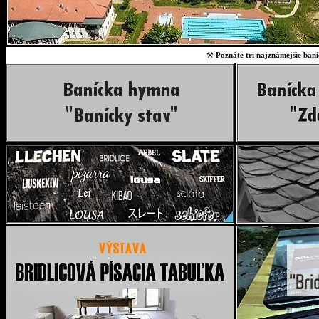
⚒
Poznáte tri najznámejšie baní