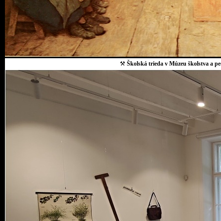
⚒
Školská trieda v Múzeu školstva a p