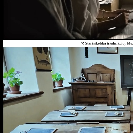
⚒
Stará školská trieda.
Zdroj: Muz