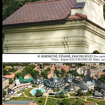
⚒
JEDINEČNÉ, ÚŽASNÉ, FASCINUJÚCE!
Dve stavby
Vľavo - Kúpele HAGYMATIKUM, Makó, vpravo