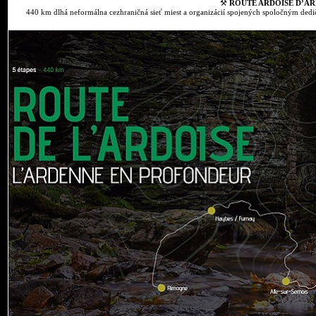
⚒
ROUTE ARDOISE D’AR
440 km dlhá neformálna cezhraničná sieť miest a organizácií spojených spoločným dedič