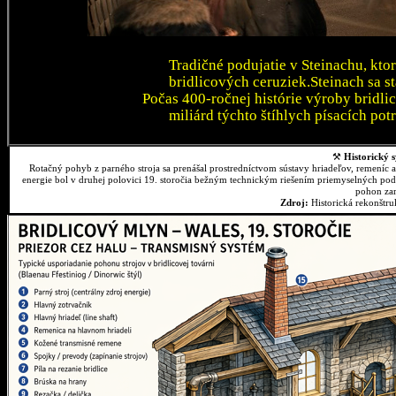
Tradičné podujatie v Steinachu, kto
bridlicových ceruziek.Steinach sa 
Počas 400-ročnej histórie výroby bridli
miliárd týchto štíhlych písacích pot
⚒
Historický s
Rotačný pohyb z parného stroja sa prenášal prostredníctvom sústavy hriadeľov, remeníc 
energie bol v druhej polovici 19. storočia bežným technickým riešením priemyselných podn
pohon zar
Zdroj:
Historická rekonštr