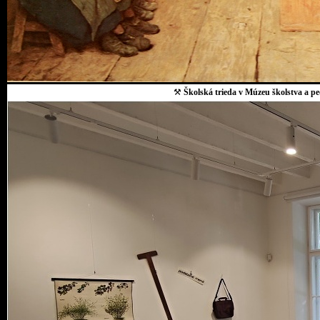
⚒
Školská trieda v Múzeu školstva a p