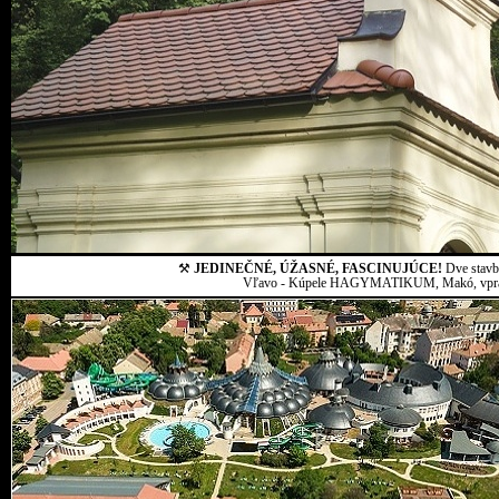
⚒
JEDINEČNÉ, ÚŽASNÉ, FASCINUJÚCE!
Dve stavby
Vľavo - Kúpele HAGYMATIKUM, Makó, vpravo