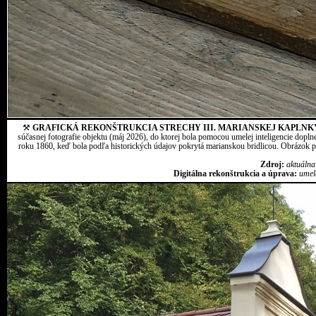
⚒
GRAFICKÁ REKONŠTRUKCIA STRECHY III. MARIANSKEJ KAPLNK
súčasnej fotografie objektu (máj 2026), do ktorej bola pomocou umelej inteligencie dopln
roku 1860, keď bola podľa historických údajov pokrytá marianskou bridlicou. Obrázok pr
Zdroj:
aktuálna
Digitálna rekonštrukcia a úprava:
umel