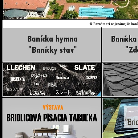
⚒
Poznáte tri najznámejšie baní