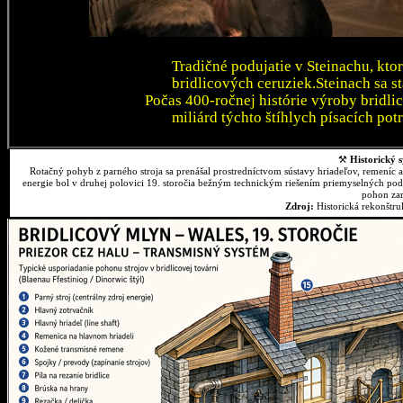
Tradičné podujatie v Steinachu, kto
bridlicových ceruziek.Steinach sa 
Počas 400-ročnej histórie výroby bridli
miliárd týchto štíhlych písacích pot
⚒
Historický s
Rotačný pohyb z parného stroja sa prenášal prostredníctvom sústavy hriadeľov, remeníc 
energie bol v druhej polovici 19. storočia bežným technickým riešením priemyselných podn
pohon zar
Zdroj:
Historická rekonštr