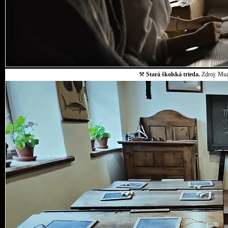
⚒
Stará školská trieda.
Zdroj: Muz