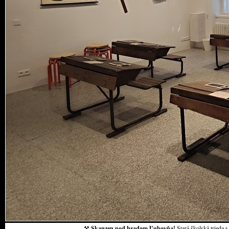
⚒
Skanzen pod hradom Ľubovňa!
Stará školská trieda 