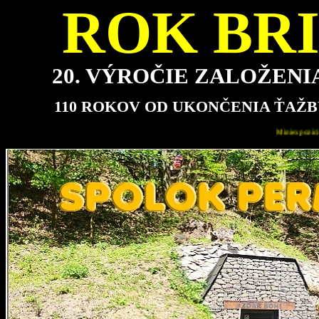
ROK BRI
20. VÝROČIE ZALOŽEN
110 ROKOV OD UKONČENIA ŤAŽB
Miniexpozícia bude pre návštevníkov najbližšie otvorená v ned