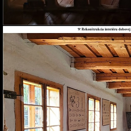
⚒
Rekonštrukcia interiéru dobovej 