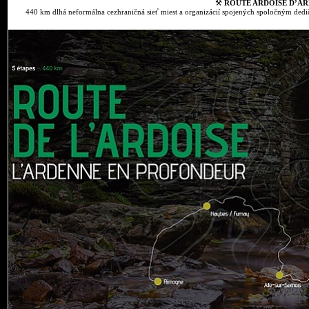
⚒
ROUTE ARDOISE D’AR
440 km dlhá neformálna cezhraničná sieť miest a organizácií spojených spoločným dedič