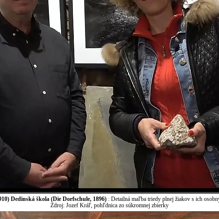
10) Dedinská škola (Die Dorfschule, 1896)
: Detailná maľba triedy plnej žiakov s ich osobn
Zdroj: Jozef Kráľ, pohľdnica zo súkromnej zbierky