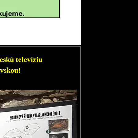
skú televíziu
vskou!