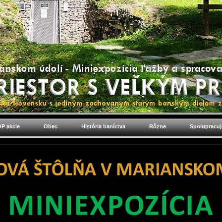
P akcie
Obec
História baníctva
Rôzne
Spolupracu