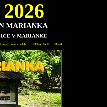
2026
ON MARIANKA
LICE V MARIANKE
2026 od 15.00-18.00 hod. Sprievodca expozíciou: Marián Pavlovič, člen Spolku Permon Marianka