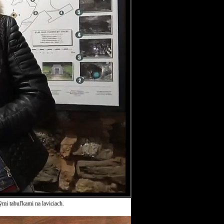
ými tabuľkami na laviciach.