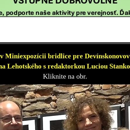
v Miniexpozícii bridlice pre Devínskonovove
a Lehotského s redaktorkou Luciou Stanko
Kliknite na obr.