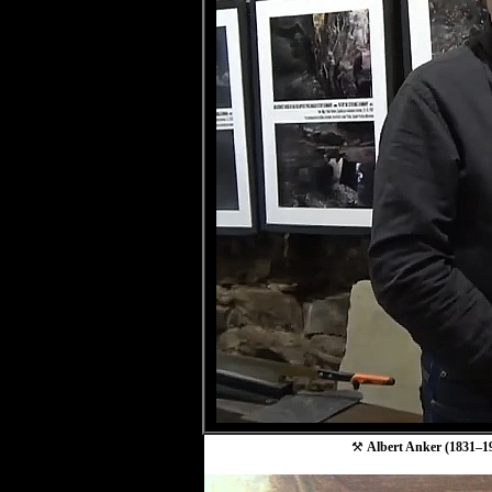
⚒
Albert Anker (1831–19