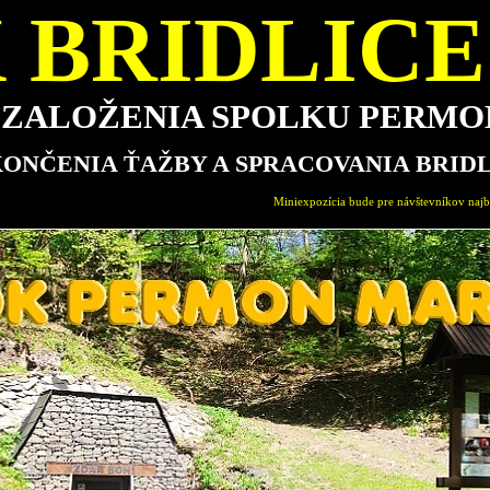
 BRIDLICE 
E ZALOŽENIA SPOLKU PERM
KONČENIA ŤAŽBY A SPRACOVANIA BRID
Miniexpozícia bude pre návštevníkov najbližšie otvorená v nedeľu 16.8.